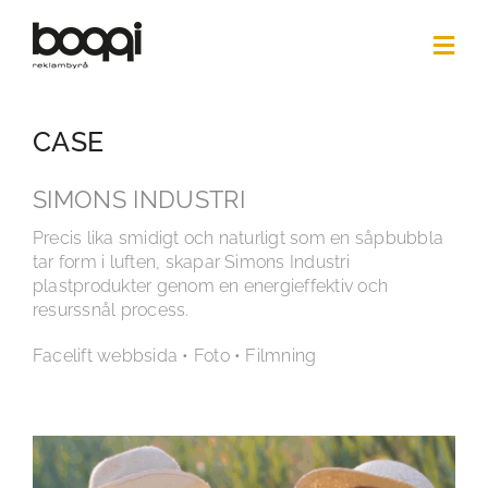
Skip
to
Togg
content
Navi
HOME
CASE
CASE
PHOTO
SIMONS INDUSTRI
3D
Precis lika smidigt och naturligt som en såpbubbla
tar form i luften, skapar Simons Industri
ABOUT US
plastprodukter genom en energieffektiv och
resurssnål process.
NEWS
Facelift webbsida • Foto • Filmning
CONTACT
SÖK
EFTER: