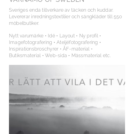
Sveriges enda tillverkare av täcken och kuddar.
Levererar inredningstextilier och sängkläder till 550
möbelbutiker.
Nytt varumärke • Idé • Layout • Ny profil •
Imagefotografering • Ateljéfotografering •
Inspirationsbroschyrer • ÅF-material •
Butiksmaterial • Web-sida • Mässmaterial etc.