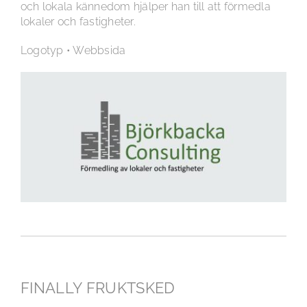
och lokala kännedom hjälper han till att förmedla
lokaler och fastigheter.
Logotyp • Webbsida
FINALLY FRUKTSKED