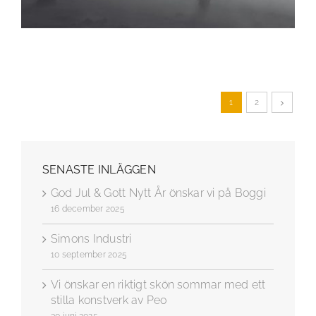
1
2
SENASTE INLÄGGEN
God Jul & Gott Nytt År önskar vi på Boggi
16 december 2025
Simons Industri
10 september 2025
Vi önskar en riktigt skön sommar med ett
stilla konstverk av Peo