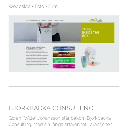
Webbsida • Foto • Film
BJÖRKBACKA CONSULTING
Göran ”Wille” Johansson står bakom Björkbacka
Consulting. Med sin långa erfarenhet i branschen