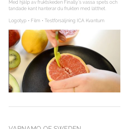
Med hjälp av fruktskeden Finally´s vassa spets och
tandade kant hanterar du frukten med lätthet.
Logotyp • Film • Testförsäljning ICA Kvantum
VARNAMO OF SWEDEN