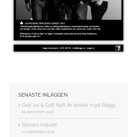
SENASTE INLÄGGEN
God Jul & Gott Nytt År önskar vi på Boggi
16 december 2025
Simons Industri
10 september 2025