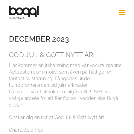
Skip
to
Togg
content
Navi
HOME
DECEMBER 2023
CASE
PHOTO
GOD JUL & GOTT NYTT ÅR!
3D
Här kommer en julhälsning med vår vackra granne
Apladalen som motiv, som även på håll ger en
ABOUT US
fantastisk stämning. Fångades under
hundpromenaden vid julmarknaden.
NEWS
I år valde vi att skänka en julgåva till UNHCRs
viktiga arbete för att fler flickor i världen ska få gå i
CONTACT
skolan.
SÖK
Önskar dig en riktigt God Jul & Gott Nytt år!
EFTER:
Charlotte o Peo