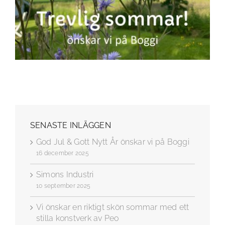
SENASTE INLÄGGEN
God Jul & Gott Nytt År önskar vi på Boggi
16 december 2025
Simons Industri
10 september 2025
Vi önskar en riktigt skön sommar med ett
stilla konstverk av Peo